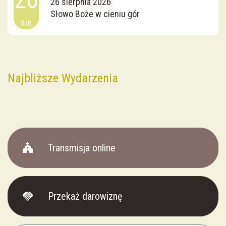
26 sierpnia 2026
Słowo Boże w cieniu gór
sie
Najbliższe Wydarzenia
church
Transmisja online
handshake
Przekaż darowiznę