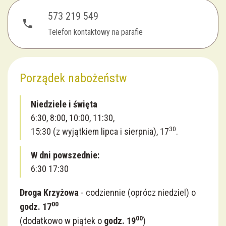
573 219 549
phone
Telefon kontaktowy na parafie
Porządek nabożeństw
Niedziele i święta
6:30, 8:00, 10:00, 11:30,
30
15:30 (z wyjątkiem lipca i sierpnia), 17
.
W dni powszednie:
6:30 17:30
Droga Krzyżowa
- codziennie (oprócz niedziel) o
00
godz. 17
00
(dodatkowo w piątek o
godz. 19
)