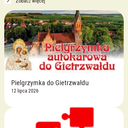
Zobacz więcej
Krucjata Wyzwolenia Człowieka
Róże Różańcowe
Crucis Splendor
Zakon Rycerzy Jana Pawła II
Chór Parafialny
Pielgrzymka do Gietrzwałdu
Duchowa Adopcja Dziecka Poczętego
12 lipca 2026
Apostolat Margaretka
Rada Parafialna