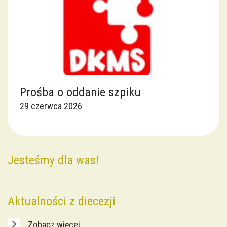
Nadzwyczajni Szafarze Komunii św.
Apostolat Pomocy Duszom Czyśćcowym
Rada Ekonomiczna
Prośba o oddanie szpiku
29 czerwca 2026
Jesteśmy dla was!
Wesprzyj nas
Ewangelia z dnia
Najnowsze intencje
Aktualności z diecezji
Zobacz więcej