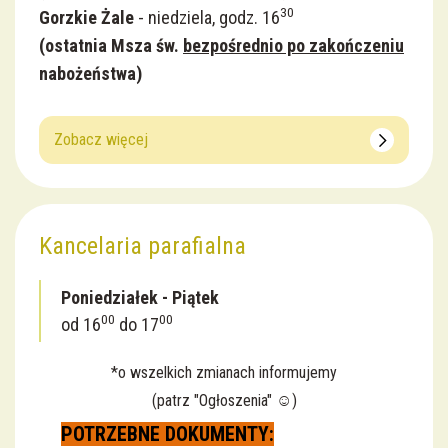
30
Gorzkie Żale
- niedziela, godz. 16
(
ostatnia Msza św.
bezpośrednio po zakończeniu
nabożeństwa)
Zobacz więcej
Kancelaria parafialna
Poniedziałek - Piątek
00
00
od 16
do 17
*o wszelkich zmianach informujemy
(patrz "Ogłoszenia" ☺️)
POTRZEBNE DOKUMENTY: