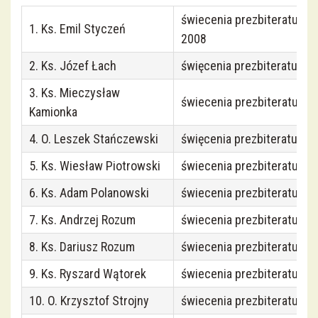
Krucjata Wyzwolenia Człowieka
świecenia prezbiteratu 195
1. Ks. Emil Styczeń
2008
Róże Różańcowe
2. Ks. Józef Łach
święcenia prezbiteratu 19
Crucis Splendor
3. Ks. Mieczysław
świecenia prezbiteratu 19
Kamionka
Zakon Rycerzy Jana Pawła II
4. O. Leszek Stańczewski
święcenia prezbiteratu 19
5. Ks. Wiesław Piotrowski
świecenia prezbiteratu 19
Chór Parafialny
6. Ks. Adam Polanowski
świecenia prezbiteratu 19
Duchowa Adopcja Dziecka Poczętego
7. Ks. Andrzej Rozum
świecenia prezbiteratu 19
8. Ks. Dariusz Rozum
świecenia prezbiteratu 19
Apostolat Margaretka
9. Ks. Ryszard Wątorek
świecenia prezbiteratu 19
10. O. Krzysztof Strojny
świecenia prezbiteratu 20
Rada Parafialna