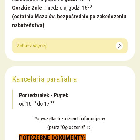
30
Gorzkie Żale
- niedziela, godz. 16
(
ostatnia Msza św.
bezpośrednio po zakończeniu
nabożeństwa)
Zobacz więcej
Kancelaria parafialna
Poniedziałek - Piątek
00
00
od 16
do 17
*o wszelkich zmianach informujemy
(patrz "Ogłoszenia" ☺️)
POTRZEBNE DOKUMENTY: