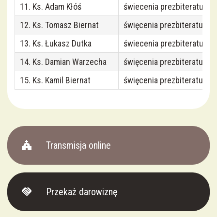
11. Ks. Adam Kłóś
świecenia prezbiteratu 20
Nadzwyczajni Szafarze Komunii św.
12. Ks. Tomasz Biernat
święcenia prezbiteratu 20
13. Ks. Łukasz Dutka
świecenia prezbiteratu 20
Apostolat Pomocy Duszom Czyśćcowym
14. Ks. Damian Warzecha
święcenia prezbiteratu 20
Rada Ekonomiczna
15. Ks. Kamil Biernat
święcenia prezbiteratu 20
church
Transmisja online
handshake
Przekaż darowiznę