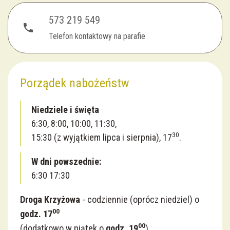
573 219 549
phone
Telefon kontaktowy na parafie
Porządek nabożeństw
Niedziele i święta
6:30, 8:00, 10:00, 11:30,
30
15:30 (z wyjątkiem lipca i sierpnia), 17
.
W dni powszednie:
6:30 17:30
Droga Krzyżowa
- codziennie (oprócz niedziel) o
00
godz. 17
00
(dodatkowo w piątek o
godz. 19
)