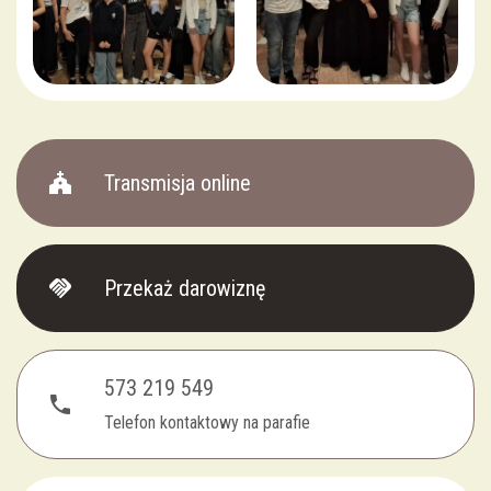
church
Transmisja online
handshake
Przekaż darowiznę
573 219 549
phone
Telefon kontaktowy na parafie