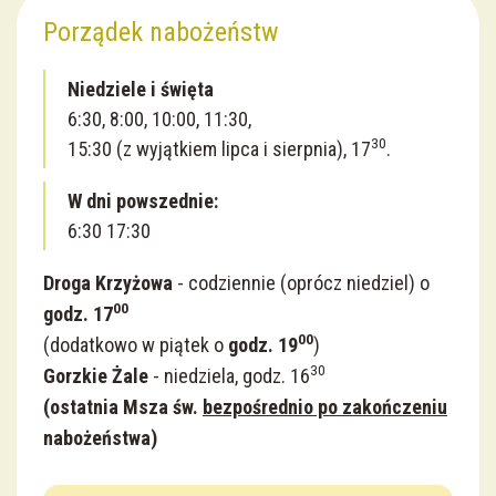
Porządek nabożeństw
Niedziele i święta
6:30, 8:00, 10:00, 11:30,
30
15:30 (z wyjątkiem lipca i sierpnia), 17
.
W dni powszednie:
6:30 17:30
Droga Krzyżowa
- codziennie (oprócz niedziel) o
00
godz. 17
00
(dodatkowo w piątek o
godz. 19
)
30
Gorzkie Żale
- niedziela, godz. 16
(
ostatnia Msza św.
bezpośrednio po zakończeniu
nabożeństwa)