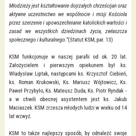
Młodzieży jest kształtowanie dojrzałych chrześcijan oraz
Nadzwyczajni Szafarze Komunii św.
aktywne uczestnictwo we wspólnocie i misji Kościoła
przez szerzenie i upowszechnianie katolickich wartości i
Apostolat Pomocy Duszom Czyśćcowym
zasad we wszystkich dziedzinach życia, zwłaszcza
społecznego i kulturalnego.”
(Statut KSM, par. 13)
Rada Ekonomiczna
KSM funkcjonuje w naszej parafii od ok. 20 lat.
Założycielem i pierwszym opiekunem był ks.
Władysław Liptak, następcami ks. Krzysztof Ciebień,
ks. Roman Krukowski, Ks. Mariusz Wójtowicz, Ks.
Paweł Przybyło, Ks. Mateusz Duda, Ks. Piotr Ryndak -
a w chwili obecnej asystentem jest ks. Jakub
Maciaszek. KSM zrzesza młodych ludzi w wieku od 14
lat wzwyż.
KSM to także najlepszy sposób, by odnaleźć swoje