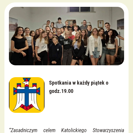
Krucjata Wyzwolenia Człowieka
Róże Różańcowe
Crucis Splendor
Zakon Rycerzy Jana Pawła II
Chór Parafialny
Spotkania w każdy piątek o
godz.19.00
Duchowa Adopcja Dziecka Poczętego
Apostolat Margaretka
Rada Parafialna
“Zasadniczym celem Katolickiego Stowarzyszenia