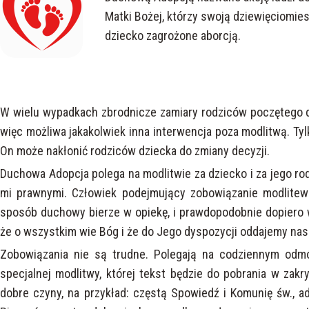
Matki Bożej, którzy swoją dziewięciomie
dziecko zagrożone aborcją.
W wielu wypadkach zbrodnicze zamiary rodziców poczętego dz
więc możliwa jakakolwiek inna interwencja poza modlitwą. Tylko
On może nakłonić rodziców dziecka do zmiany decyzji.
Duchowa Adopcja polega na modlitwie za dziecko i za jego rod
mi prawnymi. Człowiek podejmujący zobowiązanie modlitewn
sposób duchowy bierze w opiekę, i prawdopodobnie dopiero w
że o wszystkim wie Bóg i że do Jego dyspozycji oddajemy nas
Zobowiązania nie są trudne. Polegają na codziennym odmó
specjalnej modlitwy, której tekst będzie do pobrania w zakr
dobre czyny, na przykład: częstą Spowiedź i Komunię św., a