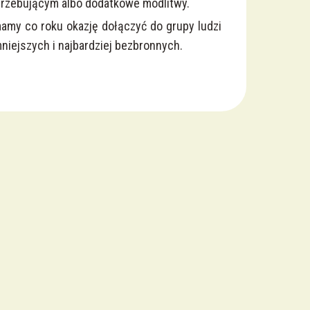
trzebującym albo dodatkowe modlitwy.
my co roku okazję dołączyć do grupy ludzi
iejszych i najbardziej bez­bron­nych.