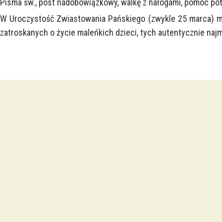
Pisma św., post nadobowiązkowy, walkę z nałogami, pomoc po
W Uroczystość Zwiastowania Pańskiego (zwykle 25 marca) ma
zatroskanych o życie maleńkich dzieci, tych autentycznie najmn