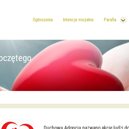
Ogłoszenia
Intencje mszalne
Parafia
oczętego
Duchową Adopcją nazwano akcję ludzi dob