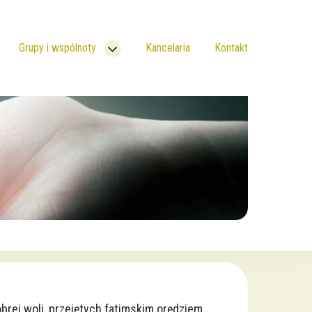
Grupy i wspólnoty
Kancelaria
Kontakt
rej woli, przejętych fatimskim orędziem