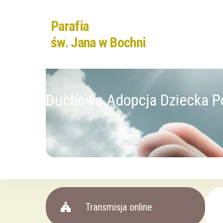
Parafia
św. Jana w Bochni
Duchowa Adopcja Dziecka P
church
Transmisja online