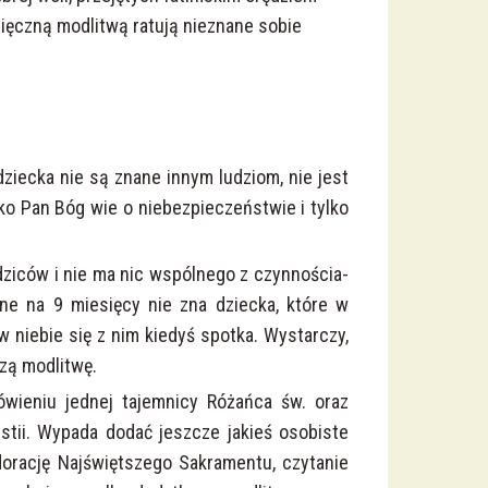
sięczną modlitwą ratują nieznane sobie
iecka nie są znane innym ludziom, nie jest
 Pan Bóg wie o nie­bez­pie­czeń­stwie i tylko
ziców i nie ma nic wspólnego z czyn­no­ścia­
e na 9 miesięcy nie zna dziecka, które w
 niebie się z nim kiedyś spotka. Wystarczy,
zą modlitwę.
wieniu jednej tajemnicy Różańca św. oraz
ystii. Wypada dodać jeszcze jakieś osobiste
dorację Najświętszego Sakramentu, czytanie