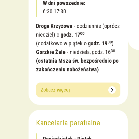
W dni powszednie:
6:30 17:30
Droga Krzyżowa
- codziennie (oprócz
00
niedziel) o
godz. 17
00
(dodatkowo w piątek o
godz. 19
)
30
Gorzkie Żale
- niedziela, godz. 16
(
ostatnia Msza św.
bezpośrednio po
zakończeniu
nabożeństwa)
Zobacz więcej
Kancelaria parafialna
Poniedziałek - Piątek