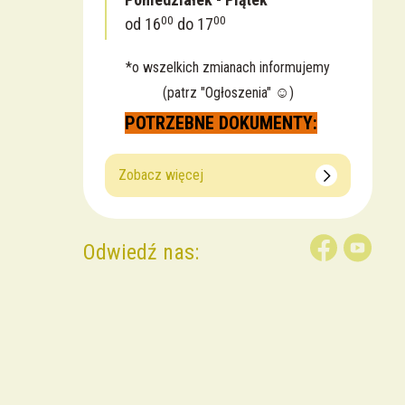
00
00
od 16
do 17
*o wszelkich zmianach informujemy
(patrz "Ogłoszenia" ☺️)
POTRZEBNE DOKUMENTY:
Zobacz więcej
Odwiedź nas: