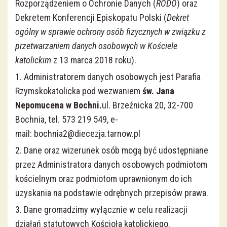
Rozporządzeniem o Ochronie Danych (
RODO
) oraz
Krucjata Wyzwolenia Człowieka
Dekretem Konferencji Episkopatu Polski (
Dekret
ogólny w sprawie ochrony osób fizycznych w związku z
Róże Różańcowe
przetwarzaniem danych osobowych w Kościele
katolickim
z 13 marca 2018 roku).
Crucis Splendor
1. Administratorem danych osobowych jest Parafia
Rzymskokatolicka pod wezwaniem
św. Jana
Zakon Rycerzy Jana Pawła II
Nepomucena w Bochni.
ul. Brzeźnicka 20, 32-700
Bochnia, tel. 573 219 549, e-
Chór Parafialny
mail: bochnia2@diecezja.tarnow.pl
2. Dane oraz wizerunek osób mogą być udostępniane
Duchowa Adopcja Dziecka Poczętego
przez Administratora danych osobowych podmiotom
kościelnym oraz podmiotom uprawnionym do ich
Apostolat Margaretka
uzyskania na podstawie odrębnych przepisów prawa.
3. Dane gromadzimy wyłącznie w celu realizacji
Rada Parafialna
działań statutowych Kościoła katolickiego.