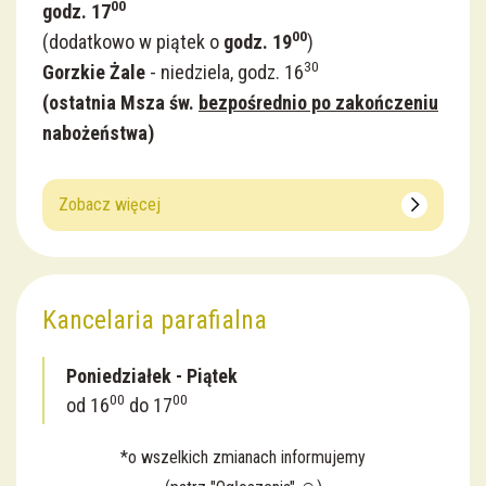
00
godz. 17
00
(dodatkowo w piątek o
godz. 19
)
30
Gorzkie Żale
- niedziela, godz. 16
(
ostatnia Msza św.
bezpośrednio po zakończeniu
nabożeństwa)
Zobacz więcej
Kancelaria parafialna
Poniedziałek - Piątek
00
00
od 16
do 17
*o wszelkich zmianach informujemy