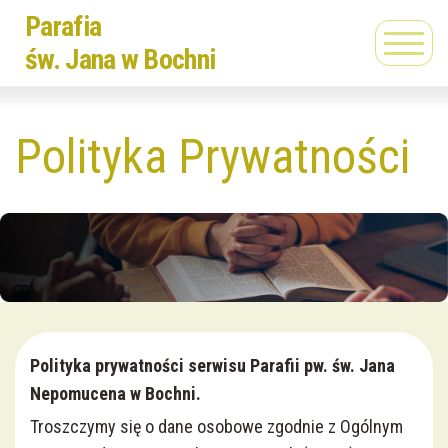
Parafia
Powrót
Powrót
św. Jana w Bochni
Historia parafii
Liturgiczna Służba Ołtarza
Polityka Prywatności
Patron
Caritas
Kaplica na Murowiance
Dziewczęca Służba Maryjna
Nabożeństwa
Katolickie Stowarzyszenie Młodzieży
Duszpasterze
Scholka Dziecięca
Polityka prywatności serwisu Parafii pw
. św. Jana
Nepomucena w Bochni.
Księża rodacy i siostry zakonne
Domowy Kościół
Troszczymy się o dane osobowe zgodnie z Ogólnym